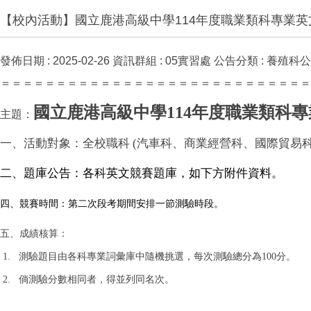
【校內活動】國立鹿港高級中學114年度職業類科專業英
發佈日期 :
2025-02-26
資訊群組 :
05實習處
公告分類 :
養殖科公
＝＝＝＝＝＝＝＝＝＝＝＝＝＝＝＝＝＝＝＝＝＝＝＝＝＝＝＝
國立鹿港高級中學
114
年度
職業類科專
主題：
一、活動對象：全校職科 (汽車科、商業經營科、國際貿易科
二、
題庫公告：
各科英文競賽題庫，如下方附件資料
。
四、競賽時間：
第二次段考期間安排一節測驗時段。
五、成績核算：
1. 測驗題目由各科專業詞彙庫中隨機挑選，每次測驗總分為100分。
2. 倘測驗分數相同者，得並列同名次。