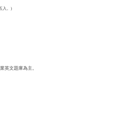
五入。)
業英文題庫為主。