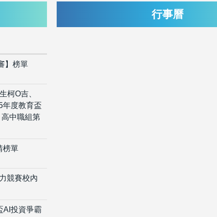
行事曆
甄審】榜單
學生柯O吉、
5年度教育盃
」高中職組第
請榜單
能力競賽校內
盃AI投資爭霸