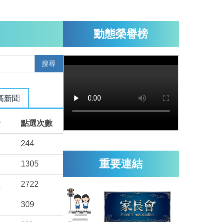
動態榮譽榜
搜尋
高新聞
者
點選次數
244
重要連結
1305
組
2722
309