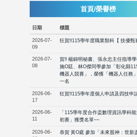
首頁/榮譽榜
日期
標題
2026-07-
狂賀!!115學年度職業類科【 技優
09
2026-07-
賀!! 楊錦明秘書、張永忠主任指導
08
施O廷、林O傑同學參加「彰化縣11
機器人競賽」，榮獲「機器人任務
一名
2026-06-
狂賀!!115學年度個人申請及四技申
17
2026-06-
「115學年度合作盃數理資訊學科
11
初賽」獲獎名單~~
2026-06-
恭賀 黃O庭 參加「未來股神：世新