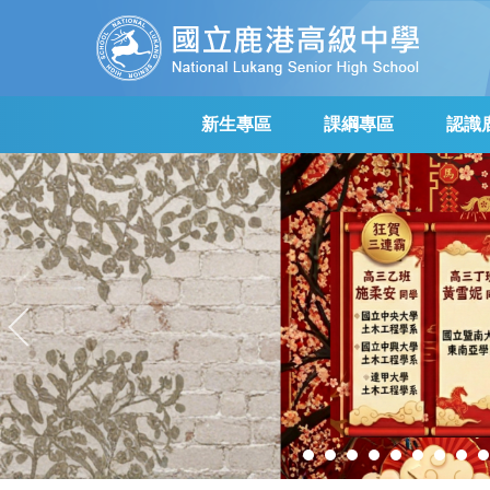
跳
到
主
要
內
新生專區
課綱專區
認識
容
區