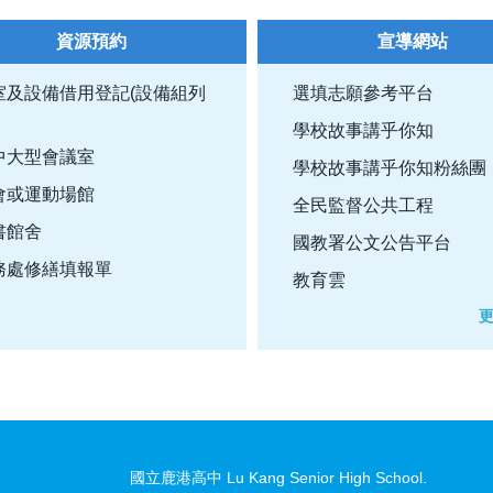
資源預約
宣導網站
室及設備借用登記(設備組列
選填志願參考平台
學校故事講乎你知
中大型會議室
學校故事講乎你知粉絲團
會或運動場館
全民監督公共工程
書館舍
國教署公文公告平台
務處修繕填報單
教育雲
更
國立鹿港高中 Lu Kang Senior High School.