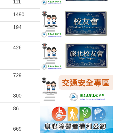
111
1490
194
426
729
800
86
669