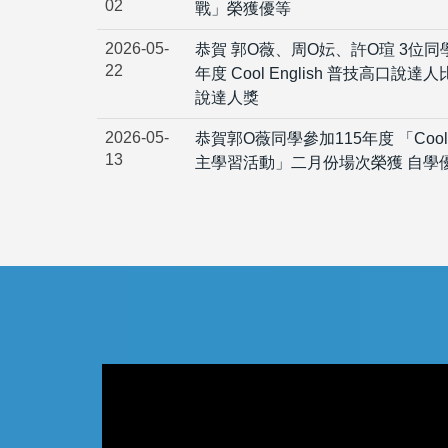
02
戰」榮獲優等
2026-05-
恭賀 郭O薇、周O妘、許O瑄 3位同學
22
年度 Cool English 普技高口說達
說達人獎
2026-05-
恭賀郭O薇同學參加115年度 「Cool E
13
主學習活動」二月份場次榮獲 自學