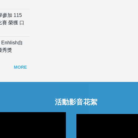
參加 115
人比賽 榮獲 口
nhlish自
優秀獎
MORE
活動影音花絮