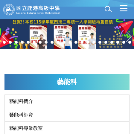
跳
到
主
要
內
容
區
藝能科
藝能科簡介
藝能科師資
藝能科專業教室