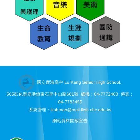
國立鹿港高中 Lu Kang Senior High School.
505彰化縣鹿港鎮東石里中山路661號 總機：04-7772403 傳真：
04-7783455
系統管理：
lkshman@mail.lksh.chc.edu.tw
網站資料開放宣告