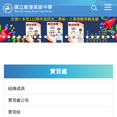
跳
到
主
要
內
容
區
實習處
組織成員
實習處公告
實習組