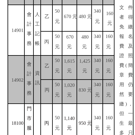
文件
50
340
160
會
人
者得
乙
670
元
480
元
元
元
元
計
工
免繳
14901
事
記
報名
50
340
160
670
480
丙
務
帳
費及
元
元
元
元
元
證照
50
340
160
1,615
1,425
會
費
簡
(
乙
元
元
元
元
元
資
計
章費
14902
訊
事
用仍
50
340
160
1,020
丙
830
元
務
然要
元
元
元
元
繳
，
)
門
但一
50
340
160
市
1,140
生最
1
8100
丙
950
元
元
元
元
服
元
多只