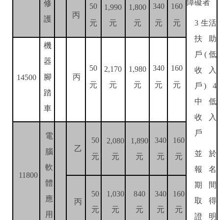
障礙者
修
50
340
160
1,990
1,800
丙
護
元
元
元
元
元
生活
3
扶助
機
戶
低
(
器
50
340
160
收入
2
,
17
0
1,
98
0
腳
丙
14500
元
元
元
元
元
戶
) 4
踏
中低
車
收入
戶
電
50
340
160
2,080
1,890
乙
腦
並於
元
元
元
元
元
軟
報名
11800
體
期間
50
1,030
840
340
160
應
取得
丙
元
元
元
元
元
用
證明