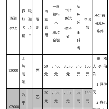
一般
請
申請
職
職
簡
報檢
免
檢定費
職類
免試
類
類
級
章
證照
人
試
用減免
費
費
名
項
別
代號
學科
條件
繳款
術
用
稱
目
者
金額
科
者
報檢
水
人身份
族
50
3,460
3,270
340
160
丙
13000
元
元
元
為
養
元
元
殖
原住
1
民
50
160
2,540
2,350
340
汽
乙
元
元
元
元
元
身心
2
車
02000