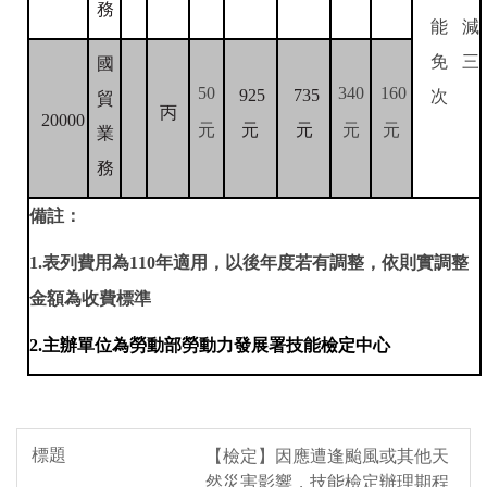
務
能減
免三
國
50
340
160
次
925
735
貿
丙
20000
元
元
元
元
元
業
務
備註：
1.
表列費用為110年適用，以後年度若有調整，依則實調整
金額為收費標準
2.
主辦單位為勞動部勞動力發展署技能檢定中心
【檢定】因應遭逢颱風或其他天
然災害影響，技能檢定辦理期程