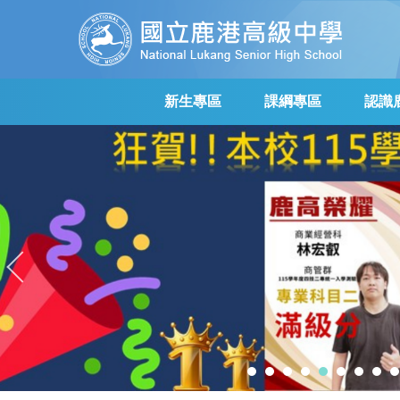
跳
到
主
要
內
新生專區
課綱專區
認識
容
區