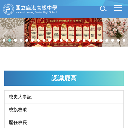
跳
到
主
要
內
容
區
認識鹿高
校史大事記
校旗校歌
歷任校長