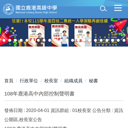
跳
到
主
要
內
容
區
首頁
行政單位
校長室
組織成員
秘書
108年鹿港高中內部控制聲明書
發佈日期 :
2020-04-01
資訊群組 :
01校長室
公告分類 :
資訊
公開區,校長室公告