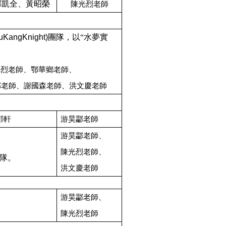
鄭凱全、黃昭榮
陳光烈老師
uKangKnight)
團隊，以“水夢實
光烈老師、鄂華鄉老師、
酃老師、謝國森老師、洪文慶老師
郁軒
游昊酃老師
游昊酃老師、
陳光烈老師、
3隊。
洪文慶老師
游昊酃老師、
陳光烈老師