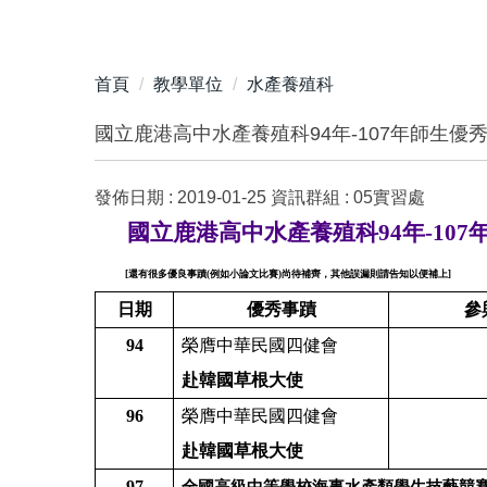
首頁
教學單位
水產養殖科
國立鹿港高中水產養殖科94年-107年師生優
發佈日期 :
2019-01-25
資訊群組 :
05實習處
國立鹿港高中水產養殖科
94
年
-107
[還有很多優良事蹟(例如小論文比賽)尚待補齊，其他誤漏則請告知以便補上]
日期
優秀事蹟
參
94
榮膺中華民國四健會
赴韓國草根大使
96
榮膺中華民國四健會
赴韓國草根大使
97
全國高級中等學校海事水產類學生技藝競