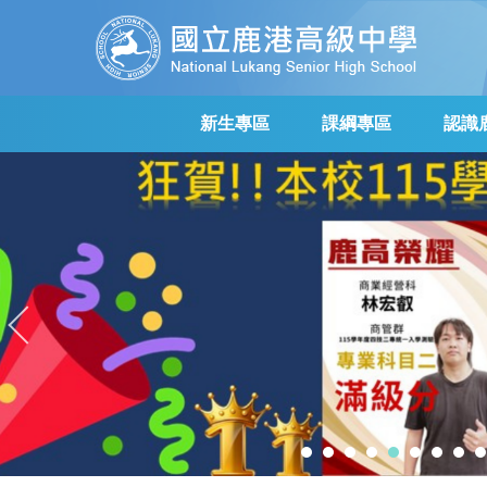
跳
到
主
要
內
新生專區
課綱專區
認識
容
區