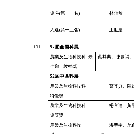
林治瑜
優勝
(
第十一名
)
入選
(
第十三名
)
王世慶
52
屆全國科展
101
農業及生物科技科
最
蔡其典、陳昆祺、
佳鄉土教材獎
52
屆中區科展
農業及生物科技科
蔡其典、陳
特優獎
農業及生物科技科
楊宜達、黃
優等獎
農業及生物科技
洪聖雯、施