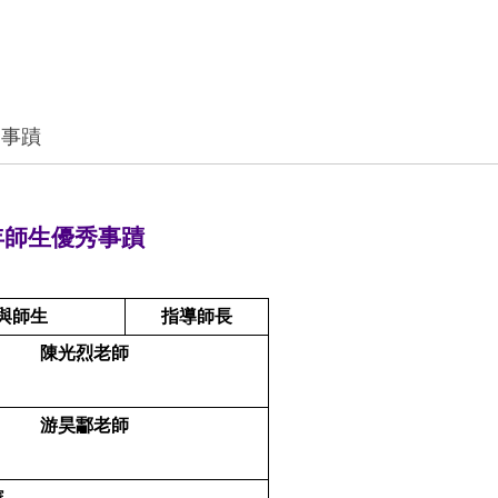
秀事蹟
年師生優秀事蹟
與師生
指導師長
陳光烈老師
游昊酃老師
賽