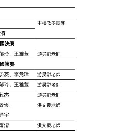
本校教學團隊
寧淯
國決賽
郁玲、王雅萱
游昊酃老師
國複賽
晏菱、李竟瑋
游昊酃老師
郁玲、王雅萱
游昊酃老師
毅杰
游昊酃老師
景煜、
洪文慶老師
爵宇
甯淯
洪文慶老師