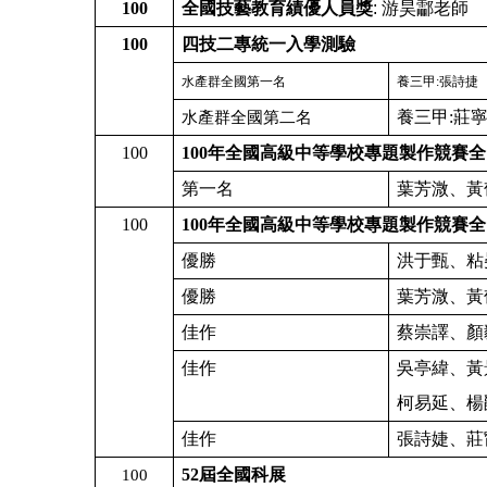
100
全國技藝教育績優人員
獎
:
游昊酃老師
100
四技二專統一入學測驗
水產群全國第一名
養三甲
:
張詩捷
養三甲:
莊
水產群全國第二名
100
100
年全國高級中等學校專題製作競賽全
第一名
葉芳溦、黃
100
100
年全國高級中等學校專題製作競賽全
優勝
洪于甄、粘
優勝
葉芳溦、黃
佳作
蔡崇譯、顏
佳作
吳亭緯、黃
柯易延、楊
佳作
張詩婕、莊
52
屆全國科展
100