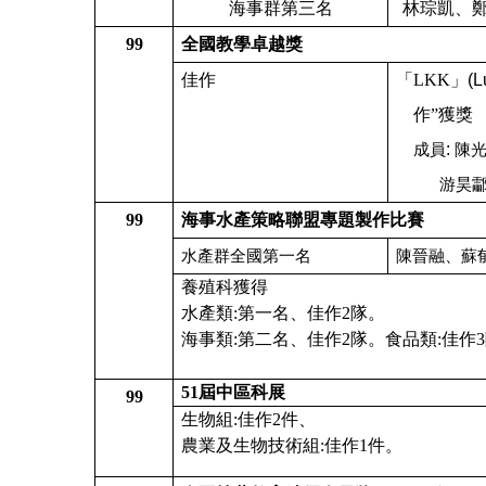
海事群第三名
林琮凱、
99
全國教學卓越獎
佳作
「LKK
」(L
作”獲獎
:
成員
陳
游昊
99
海事水產策略聯盟專題製作比賽
水產群全國第一名
陳晉融、蘇
養殖科獲得
水產類:第一名、佳作2隊。
海事類:第二名、佳作2隊。食品類:佳作
51
屆中區科展
99
生物組:
佳作2件、
農業及生物技術組:佳作1件。