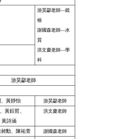
游昊酃老師—鏡
檢
謝國森老師—水
質
洪文慶老師—學
科
游昊酃老師
閔、黃靜怡
游昊酃老師
、黃鈺哲、
洪文慶老師
、黃詩涵
陳昶勳、陳祐萱
謝國森老師