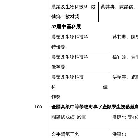
農業及生物科技科
最
蔡其典、陳昆祺、
佳鄉土教材獎
52
屆中區科展
農業及生物科技科
蔡其典、陳
特優獎
農業及生物科技科
楊宜達、黃
優等獎
農業及生物科技
洪聖雯、施
科
佳
作獎
100
全國高級中等學校海事水產類學生技藝競
:
團體總成績
殿軍
潘建忠
等
4
金手獎第三名
潘建忠