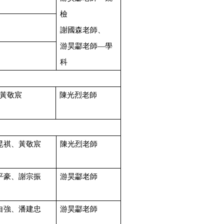
檢
謝國森老師、
游昊酃老師—學
科
黃敬宸
陳光烈老師
昆祺、黃敬宸
陳光烈老師
平豪、謝宗振
游昊酃老師
自強、潘建忠
游昊酃老師