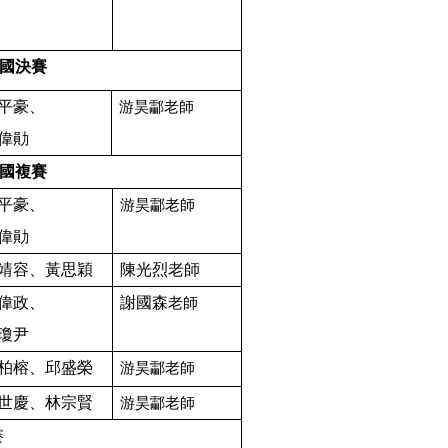
國決賽
平豪、
游昊酃老師
偉勛
國複賽
平豪、
游昊酃老師
偉勛
靖容、黃思穎
陳光烈老師
偉政、
謝國森
老師
瓊尹
柏榕、邱盛榮
游昊酃老師
世慶、林宗賢
游昊酃老師
賽