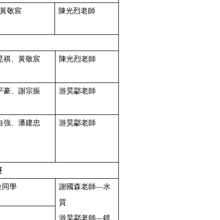
黃敬宸
陳光烈老師
昆祺、黃敬宸
陳光烈老師
平豪、謝宗振
游昊酃老師
自強、潘建忠
游昊酃老師
賽
位同學
謝國森老師—水
質
游昊酃老師—鏡