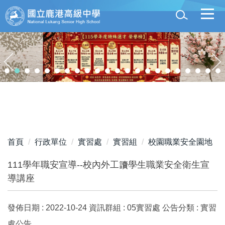
跳
到
主
要
內
容
區
首頁
行政單位
實習處
實習組
校園職業安全園地
111學年職安宣導--校內外工讀學生職業安全衛生宣
導講座
發佈日期 :
2022-10-24
資訊群組 :
05實習處
公告分類 :
實習
處公告