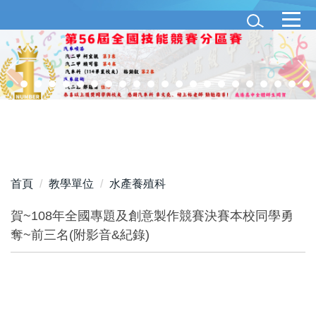
跳
到
主
要
內
容
區
首頁
教學單位
水產養殖科
賀~108年全國專題及創意製作競賽決賽本校同學勇
奪~前三名(附影音&紀錄)
108年本校參賽同學24人帶著7件優秀作品參賽~陣容堅強而龐大!