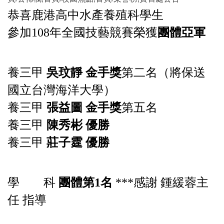
恭喜鹿港高中水產養殖科學生
參加108年全國技藝競賽榮獲
團體亞軍
養三甲
吳玟靜 金手獎
第二名（將保送
國立台灣海洋大學）
養三甲
張益圖 金手獎
第五名
養三甲
陳秀彬 優勝
養三甲
莊子霆 優勝
學 科
團體第1名
***感謝 鍾緩蓉主
任 指導