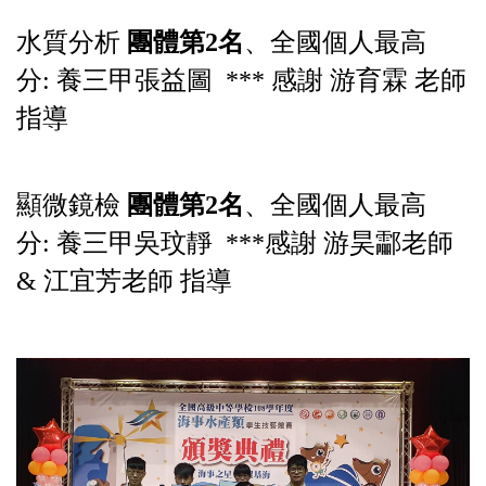
水質分析
團體第2名
、全國個人最高
分:
養三甲張益圖
*** 感謝 游育霖 老師
指導
顯微鏡檢
團體第2名
、全國
個人最高
分: 養三甲吳玟靜
***感謝 游昊酃老師
& 江宜芳老師 指導