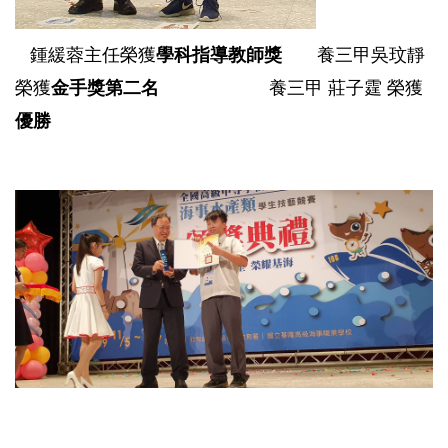
鍾緩蓉主任榮獲
學科指導教師獎
養三甲
吳玟靜
榮獲
金手獎第二名
養三甲 莊子霆 榮獲
優勝