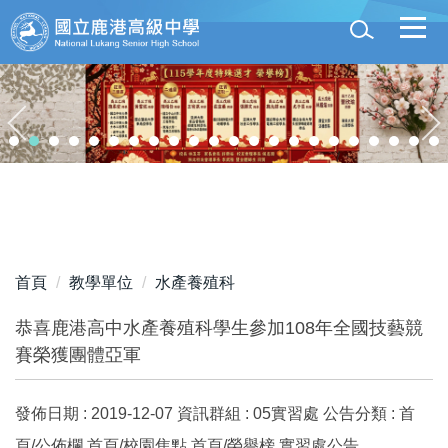
跳
到
主
要
內
容
區
首頁
教學單位
水產養殖科
恭喜鹿港高中水產養殖科學生參加108年全國技藝競
賽榮獲團體亞軍
發佈日期 :
2019-12-07
資訊群組 :
05實習處
公告分類 :
首
頁/公佈欄,首頁/校園焦點,首頁/榮譽榜,實習處公告