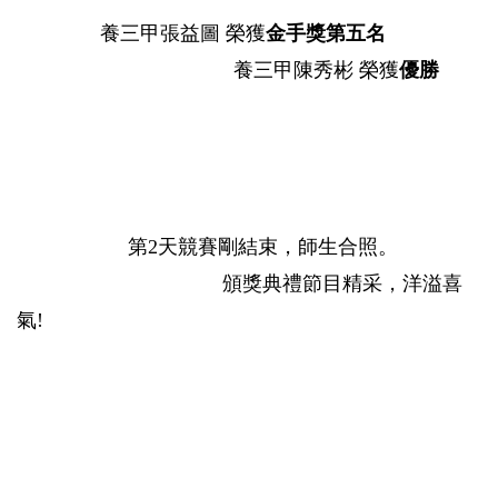
養三甲張益圖 榮獲
金手獎第五名
養三甲陳秀彬 榮獲
優勝
第2天競賽剛結束，師生合照。
頒獎典禮節目精采，洋溢喜
氣!