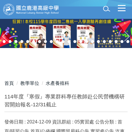
跳
到
主
要
內
容
區
首頁
教學單位
水產養殖科
114年度『寒假』專業群科專任教師赴公民營機構研
習開始報名-12/31截止
發佈日期 :
2024-12-09
資訊群組 :
05實習處
公告分類 :
首
頁/研習公告,首頁/公佈欄,國際貿易科公告,實習處公告,汽車