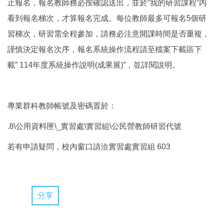
止報名，報名教師務必按確認送出，並於”我的研習課程”內
看到報名梯次，才算報名完成。每位教師最多可報名5個研
習梯次，研習需全程參加，請務必注意開課時間是否重複，
謹慎決定報名次序，報名系統操作流程請至檔案下載區下
載” 114年度系統操作說明(成果展)”，並詳閱說明。
專業群科教師帳號及密碼置於：
.8\公用資料匣\_實習處\實習組\公民營教師研習代號
若有申請疑問，校內窗口請洽實習處實習組 603
分享