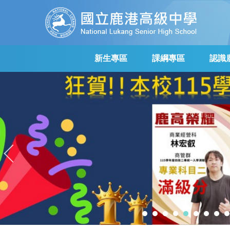
跳
到
主
要
內
新生專區
課綱專區
認識
容
區