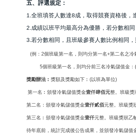
五、評選規定：
1.全班填答人數達8成，取得競賽資格後，
2.成績以班平均最高分為優勝，若分數相
3.若分數相同，且班級參賽人數比例相同
(例：2個班級第一名，則均分第一名+第二名之冷氣儲值金
5個班級第一名，則均分前三名冷氣儲值金：(1400+12
獎勵辦法︰
獎額及獎勵如下︰(以班為單位)
第一名︰頒發冷氣儲值獎金
壹仟肆佰元
整。班級獎
第二名：頒發冷氣儲值獎金
壹仟貳佰
元整。班級獎
第三名︰頒發冷氣儲值獎金
壹仟
元整。班級獎狀乙
待年底前，統計完成後公告成果，並頒發冷氣儲值