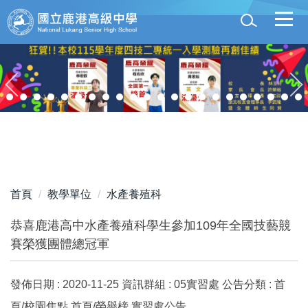
跳
到
主
要
內
容
區
首頁
教學單位
水產養殖科
恭喜鹿港高中水產養殖科學生參加109年全國技藝競
賽榮獲團體總冠軍
發佈日期 :
2020-11-25
資訊群組 :
05實習處
公告分類 :
首
頁/校園焦點,首頁/榮譽榜,實習處公告