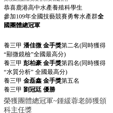
恭喜鹿港高中水產養殖科學生
參加109年全國技藝競賽勇奪水產群
全
國團體總冠軍
養三甲
潘佳微 金手獎
第二名
(同時獲得
“顯微鏡檢”全國最高分)
養三甲
彭柏豪 金手獎
第四名(同時獲得
“水質分析” 全國最高分)
養三甲
金磊鑫
金手獎
第五名
養三甲
劉冠廷 優勝
榮獲團體總冠軍~鍾緩蓉老師獲頒
科主任獎