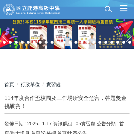
跳
到
主
要
內
容
區
首頁
行政單位
實習處
114年度合作盃校園及工作場所安全危害，答題獎金
挑戰賽！
發佈日期 :
2025-11-17
資訊群組 :
05實習處
公告分類 :
首
頁/重大訊息,首頁/公佈欄,首頁/比賽公告