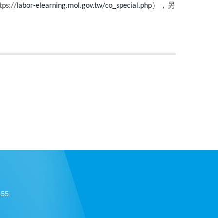
），另
tps://
labor-elearning.mol.gov.tw/co_special.php
55