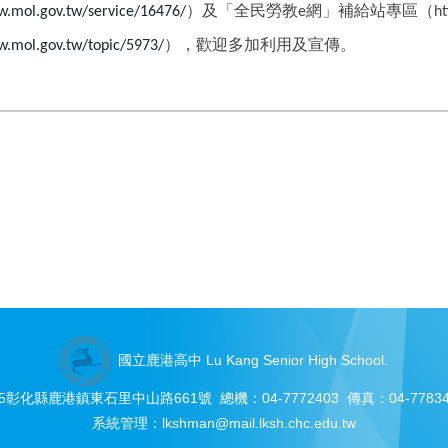
）及「全民勞教
網」補給站專區（
.mol.gov.tw/service/16476/
e
ht
），歡迎多加利用及宣傳。
.mol.gov.tw/topic/5973/
國立鹿港高中 Lu Kang Senior High School.
05彰化縣鹿港鎮東石里中山路661號 總機：04-7772403 傳真：04-77834
系統管理：
lkshman@mail.lksh.chc.edu.tw