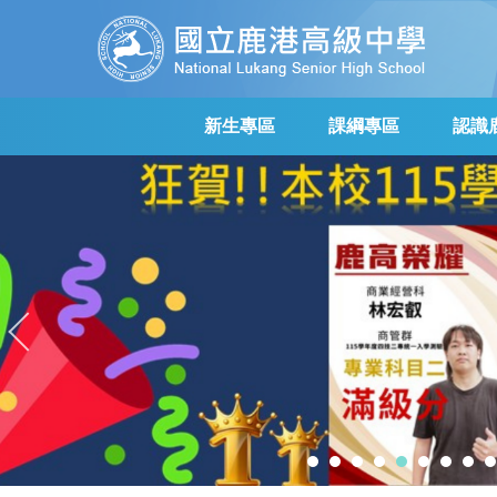
跳
到
主
要
內
新生專區
課綱專區
認識
容
區