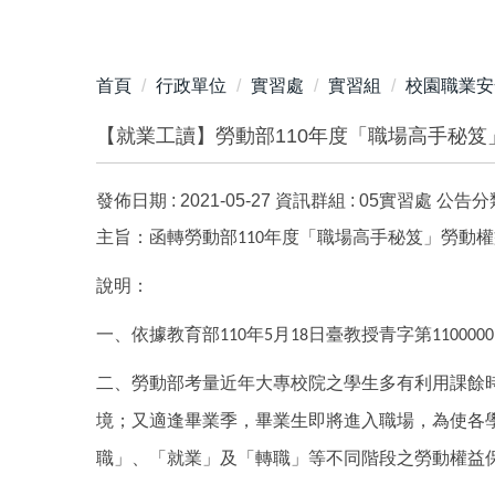
首頁
行政單位
實習處
實習組
校園職業安
【就業工讀】勞動部110年度「職場高手秘笈
發佈日期 :
2021-05-27
資訊群組 :
05實習處
公告分類
主旨：函轉勞動部
年度「職場高手秘笈」勞動權
110
說明：
一、依據教育部
年
月
日臺教授青字第
110
5
18
1100000
二、勞動部考量近年大專校院之學生多有利用課餘
境；又適逢畢業季，畢業生即將進入職場，為使各
職」、「就業」及「轉職」等不同階段之勞動權益