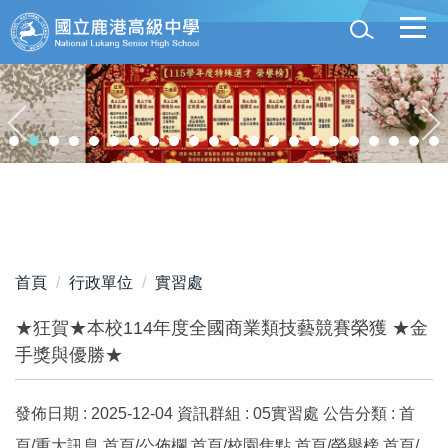
跳
到
主
要
內
容
區
首頁
行政單位
實習處
★狂賀★本校114年度全國商業類技藝競賽榮獲 ★金
手獎與優勝★
發佈日期 :
2025-12-04
資訊群組 :
05實習處
公告分類 :
首
頁/重大訊息,首頁/公佈欄,首頁/校園焦點,首頁/榮譽榜,首頁/