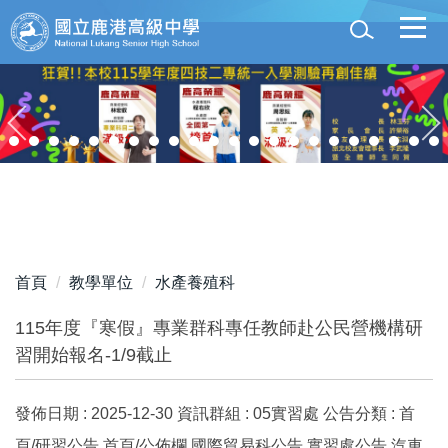
跳
到
主
要
內
容
區
首頁
教學單位
水產養殖科
115年度『寒假』專業群科專任教師赴公民營機構研
習開始報名-1/9截止
發佈日期 :
2025-12-30
資訊群組 :
05實習處
公告分類 :
首
頁/研習公告,首頁/公佈欄,國際貿易科公告,實習處公告,汽車