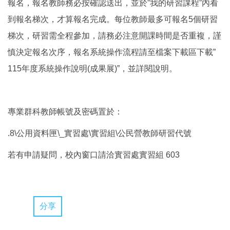
報名，報名教師務必按確認送出，並於”我的研習課程”內看
到報名梯次，才算報名完成。每位教師最多可報名5個研習
梯次，研習需全程參加，請務必注意開課時間是否重複，謹
慎決定報名次序，報名系統操作流程請至檔案下載區下載”
115年度系統操作說明(成果展)”，並詳閱說明。
專業群科教師帳號及密碼置於：
.8\公用資料匣\_實習處\實習組\公民營教師研習代號
若有申請疑問，校內窗口請洽實習處實習組 603
分享