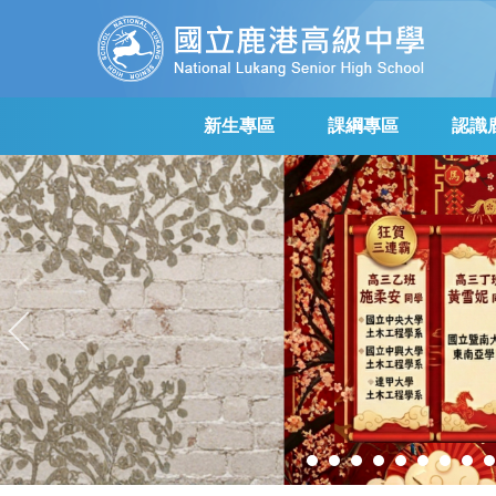
跳
到
主
要
內
新生專區
課綱專區
認識
容
區