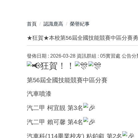
首頁
認識鹿高
榮譽紀事
★狂賀★本校第56屆全國技能競賽中區分賽勇
發佈日期 :
2026-03-28
資訊群組 :
05實習處
公告分類
狂賀！！
第56屆全國技能競賽中區分賽
汽車噴漆
汽二甲 柯宜靚 第3名
汽二甲 賴可馨 第4名
汽車科(114畢業校友) 粘鉑叡 第2名