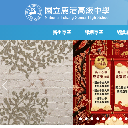
跳
到
主
要
內
新生專區
課綱專區
認識
容
區