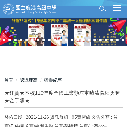
跳
到
主
要
內
容
區
首頁
認識鹿高
榮譽紀事
★狂賀★本校110年度全國工業類汽車噴漆職種勇奪
★金手獎★
發佈日期 :
2021-11-26
資訊群組 :
05實習處
公告分類 :
首
頁/公佈欄,首頁/校園焦點,首頁/榮譽榜,首頁/比賽公告