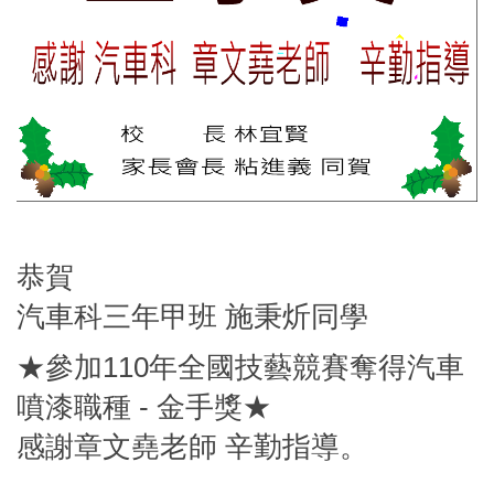
恭賀
汽車科三年甲班 施秉炘同學
★參加110年全國技藝競賽奪得汽車
噴漆職種 - 金手獎★
感謝章文堯老師 辛勤指導。