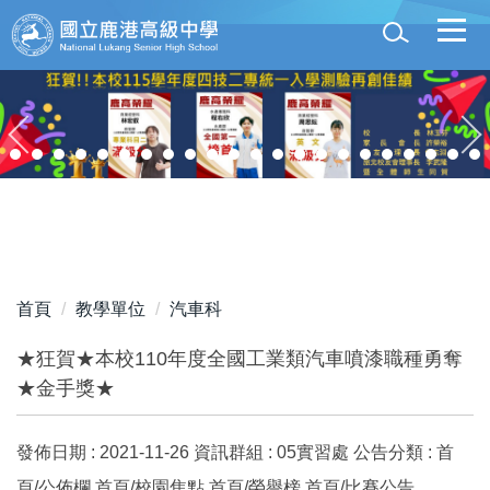
跳
到
主
要
內
容
區
首頁
教學單位
汽車科
★狂賀★本校110年度全國工業類汽車噴漆職種勇奪
★金手獎★
發佈日期 :
2021-11-26
資訊群組 :
05實習處
公告分類 :
首
頁/公佈欄,首頁/校園焦點,首頁/榮譽榜,首頁/比賽公告