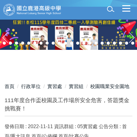
跳
到
主
要
內
容
區
首頁
行政單位
實習處
實習組
校園職業安全園地
111年度合作盃校園及工作場所安全危害，答題獎金
挑戰賽！
發佈日期 :
2022-11-11
資訊群組 :
05實習處
公告分類 :
首
頁/重大訊息,首頁/公佈欄,首頁/比賽公告