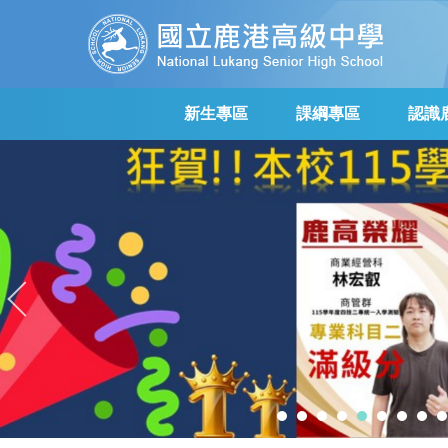
跳
到
主
要
內
新生專區
課綱專區
認識
容
區