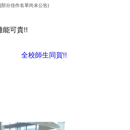
未公告)
能可貴!!
同賀!!