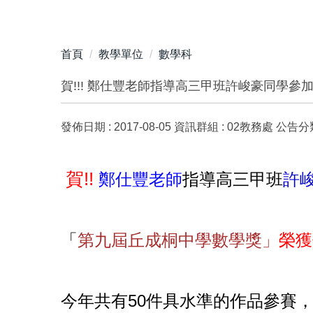
首頁
教學單位
數學科
賀!!! 鄭仕豐老師指導高三甲班許峻豪同學參
發佈日期 :
2017-08-05
資訊群組 :
02教務處
公告分類
賀!!
鄭仕豐老師
指導高三甲班
許
「
第九屆丘成桐中學數學獎」
榮獲
今年
共有50件具水準的作品參賽