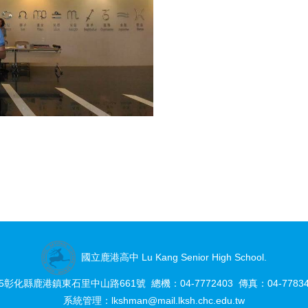
國立鹿港高中 Lu Kang Senior High School.
05彰化縣鹿港鎮東石里中山路661號 總機：04-7772403 傳真：04-77834
系統管理：
lkshman@mail.lksh.chc.edu.tw