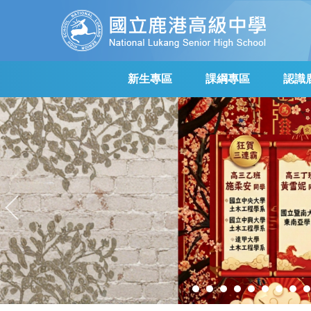
跳
到
主
要
內
新生專區
課綱專區
認識
容
區