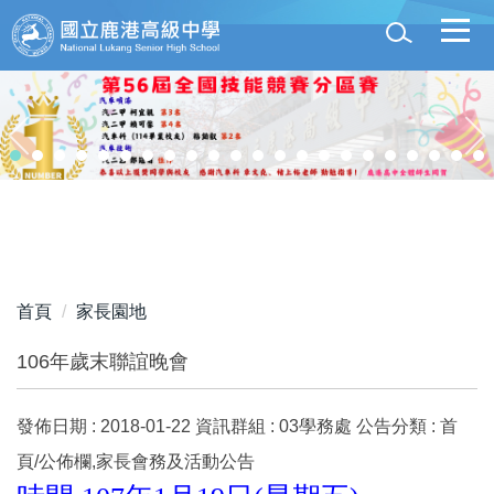
跳
到
主
要
內
容
區
首頁
家長園地
106年歲末聯誼晚會
發佈日期 :
2018-01-22
資訊群組 :
03學務處
公告分類 :
首
頁/公佈欄,家長會務及活動公告