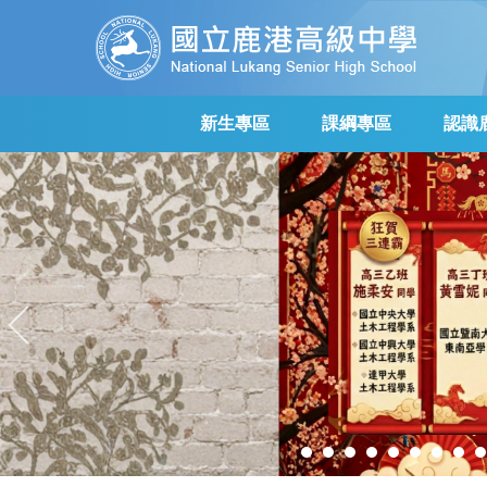
跳
到
主
要
內
新生專區
課綱專區
認識
容
區