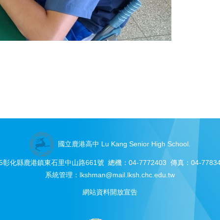
國立鹿港高中 Lu Kang Senior High School.
05彰化縣鹿港鎮東石里中山路661號 總機：04-7772403 傳真：04-77834
系統管理：
lkshman@mail.lksh.chc.edu.tw
網站資料開放宣告