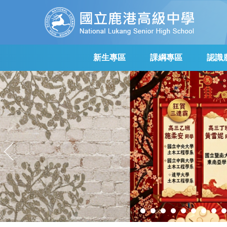
跳
到
主
要
內
新生專區
課綱專區
認識
容
區