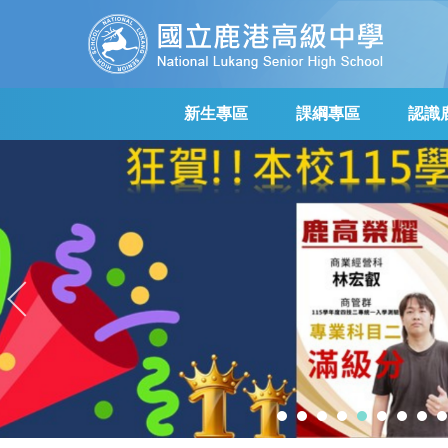
跳
到
主
要
內
新生專區
課綱專區
認識
容
區