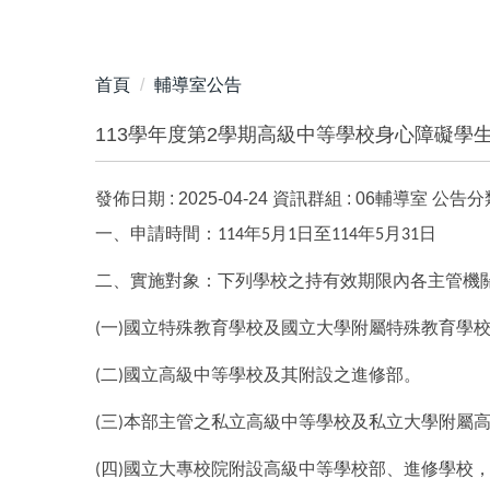
首頁
輔導室公告
113學年度第2學期高級中等學校身心障礙學
發佈日期 :
2025-04-24
資訊群組 :
06輔導室
公告分類
一、申請時間：
年
月
日至
年
月
日
114
5
1
114
5
31
二、實施對象：下列學校之持有效期限內各主管機
一
國立特殊教育學校及國立大學附屬特殊教育學
(
)
二
國立高級中等學校及其附設之進修部。
(
)
三
本部主管之私立高級中等學校及私立大學附屬
(
)
四
國立大專校院附設高級中等學校部、進修學校
(
)