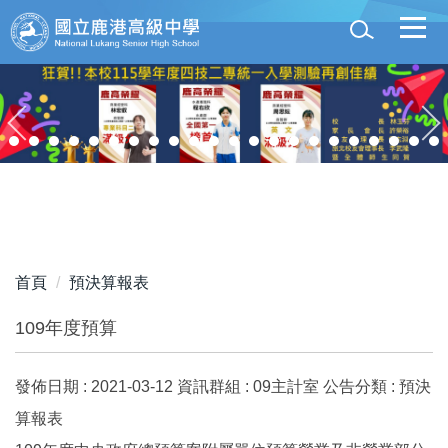
跳
到
主
要
內
容
區
首頁
預決算報表
109年度預算
發佈日期 :
2021-03-12
資訊群組 :
09主計室
公告分類 :
預決
算報表