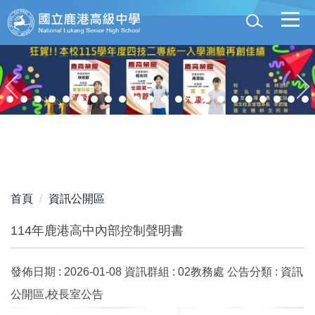
跳
到
主
要
內
容
區
首頁
資訊公開區
114年鹿港高中內部控制聲明書
發佈日期 :
2026-01-08
資訊群組 :
02教務處
公告分類 :
資訊
公開區,校長室公告