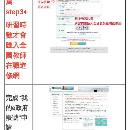
寫
step3♦
研習時
數才會
匯入全
國教師
在職進
修網
完成"我
的e政府
帳號"申
請