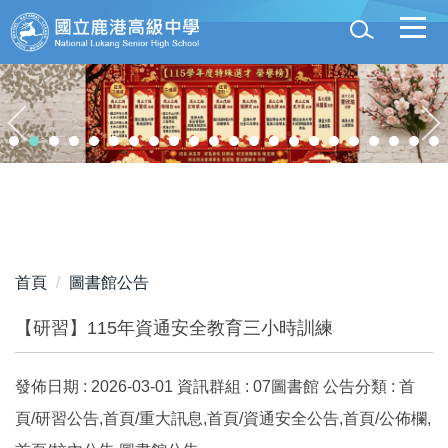
跳
到
主
要
內
容
區
首頁
圖書館公告
【研習】115年資通安全教育三小時訓練
發佈日期 :
2026-03-01
資訊群組 :
07圖書館
公告分類 :
首
頁/研習公告,首頁/重大訊息,首頁/資通安全公告,首頁/公佈欄,