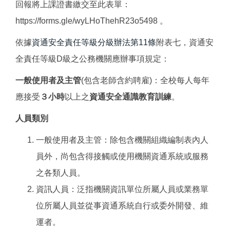
回報將上課證書繳交至此表單：
https://forms.gle/wyLHoThehR23o5498 。
依據
資通安全責任等級分級辦法第11條
附表七，資通安
全責任等級D級之公務機關應辦事項規定：
一般使用者及主管
(包含老師含約聘雇)：全校每人每年
應接受
３小時
以上之
資通安全通識教育訓練
。
人員類別
一般使用者及主管：除包含機關組織編制表內人
員外，尚包含得接觸或使用機關資通系統或服務
之各類人員。
資訊人員：泛指機關資訊單位所屬人員或業務單
位所屬人員並從事資通系統自行或委外開發、維
運者。