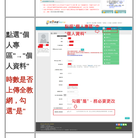
點選"個
人專
區"→"個
人資料"
時數是否
上傳全教
網，勾
選"是"