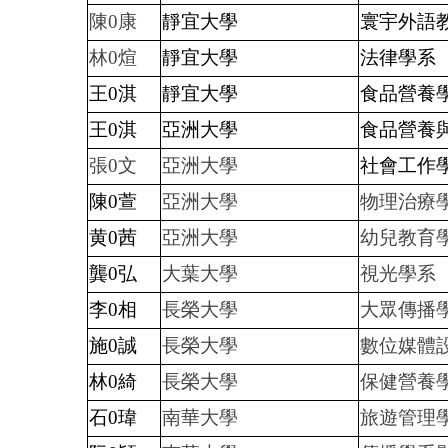
陳0康
靜宜大學
寰宇外語
林0煊
靜宜大學
法律學系
王0淇
靜宜大學
食品營養
王0淇
亞洲大學
食品營養
張0文
亞洲大學
社會工作
陳0萱
亞洲大學
物理治療
黄0茜
亞洲大學
幼兒教育
龔0弘
大葉大學
視光學系
李0相
長榮大學
大眾傳播
施0誠
長榮大學
數位媒體
林0綺
長榮大學
保健營養
石0瑋
南華大學
旅遊管理