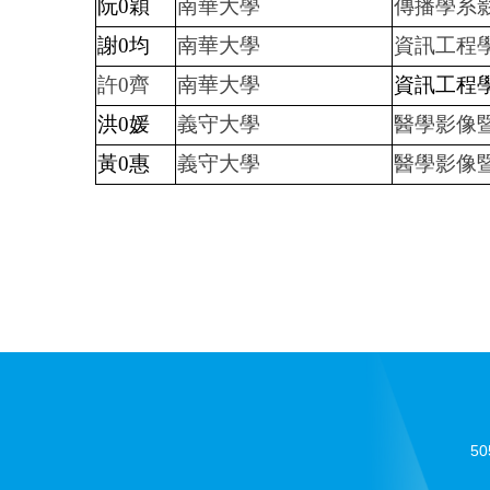
阮0穎
南華大學
傳播學系
謝0均
南華大學
資訊工程
許0齊
南華大學
資訊工程
洪0媛
義守大學
醫學影像
黃0惠
義守大學
醫學影像
5