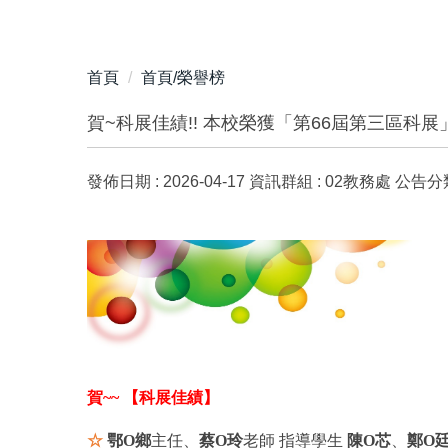
首頁
首頁/榮譽榜
賀~科展佳績!! 本校榮獲「第66屆第三區科
發佈日期 :
2026-04-17
資訊群組 :
02教務處
公告分類
賀~~ 【科展佳績】
☆
鄂O鄉
主任、
蔡O玲
老師 指導學生
陳O芯
、
鄭O