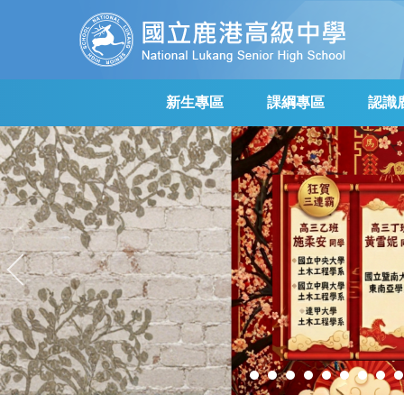
跳
到
主
要
內
新生專區
課綱專區
認識
容
區