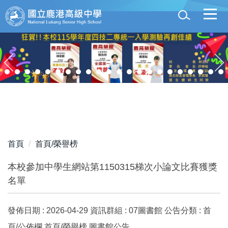
跳
到
主
要
內
容
區
首頁
首頁/榮譽榜
本校參加中學生網站第1150315梯次小論文比賽獲獎
名單
發佈日期 :
2026-04-29
資訊群組 :
07圖書館
公告分類 :
首
頁/公佈欄,首頁/榮譽榜,圖書館公告