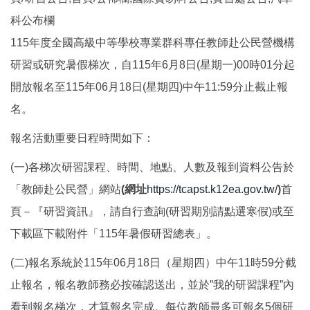
科公布欄
115年度全國高級中等學校專業群科專任教師赴公民營機構
研習或研究暑假梯次，自115年6月8日(星期一)00時01分起
開放報名至115年06月18日(星期四)中午11:59分止截止報
名。
報名活動重要日程時間如下：
(一)各梯次研習課程、時間、地點、人數及報到資料公告於
「教師赴公民營」網站
(網址
https://tcapst.k12ea.gov.tw/
)
首
頁－『研習資訊』，請自行查詢(研習期別請點選寒假)或至
下載區下載附件「115年暑假研習總表」。
(二)報名系統於115年06月18日（星期四）中午11時59分截
止報名，報名教師務必按確認送出，並於”我的研習課程”內
看到報名梯次，才算報名完成。每位教師最多可報名5個研