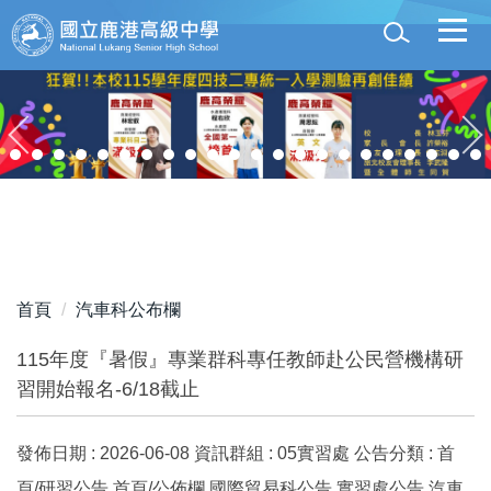
跳
到
主
要
內
容
區
首頁
汽車科公布欄
115年度『暑假』專業群科專任教師赴公民營機構研
習開始報名-6/18截止
發佈日期 :
2026-06-08
資訊群組 :
05實習處
公告分類 :
首
頁/研習公告,首頁/公佈欄,國際貿易科公告,實習處公告,汽車