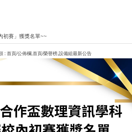
內初賽」獲獎名單~~
 :
首頁/公佈欄,首頁/榮譽榜,設備組最新公告