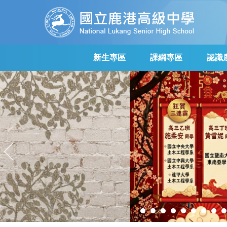
跳
到
主
要
內
新生專區
課綱專區
認識
容
區