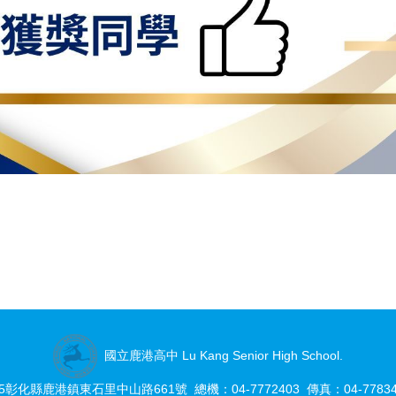
國立鹿港高中 Lu Kang Senior High School.
05彰化縣鹿港鎮東石里中山路661號 總機：04-7772403 傳真：04-77834