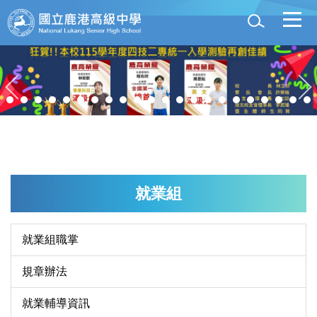
跳
到
主
要
內
容
區
就業組
就業組職掌
規章辦法
就業輔導資訊