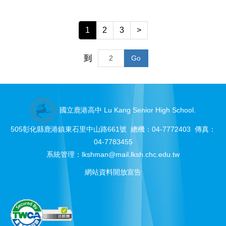
1
2
3
>
到
Go
國立鹿港高中 Lu Kang Senior High School.
505彰化縣鹿港鎮東石里中山路661號 總機：04-7772403 傳真：
04-7783455
系統管理：
lkshman@mail.lksh.chc.edu.tw
網站資料開放宣告