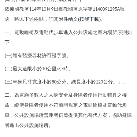
依據國教署
年
月
日臺教國署原字第
號
114
10
9
1140091295A
函，略以下述兩點，詳閱附件
函文(按我下載)
。
一、電動輪椅及電動代步車進入公共設施之室內場所原則如
下：
一
領有醫療器材許可證字號。
(
)
二
最大速限小於
公里
小時。
(
)
10
/
三
車身尺寸寬度小於
公分、總長度小於
公分。」。
(
)
80
120
二、為兼顧多數人之人身安全及身障者使用行動輔具之權
益，縱使身障者使用不符前開規定之電動輪椅及電動代步
車，公共設施場所營運者仍應提供其他替代方案，協助身障
者進出公共設施場所。