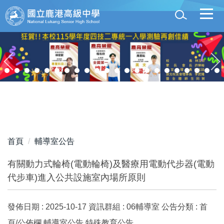
跳
到
主
要
內
容
區
首頁
輔導室公告
有關動力式輪椅(電動輪椅)及醫療用電動代步器(電動
代步車)進入公共設施室內場所原則
發佈日期 :
2025-10-17
資訊群組 :
06輔導室
公告分類 :
首
頁/公佈欄,輔導室公告,特殊教育公告