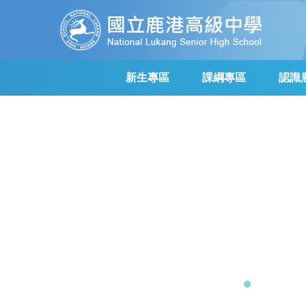
跳
到
主
要
內
新生專區
課綱專區
認識
容
區