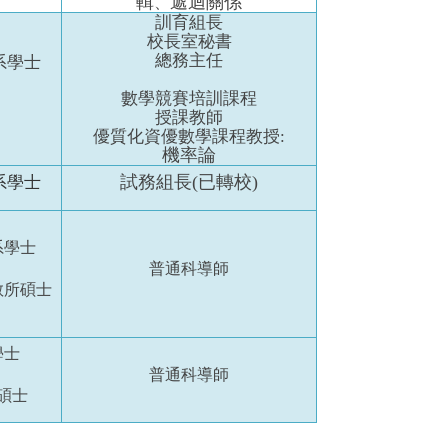
輯
遞迴關係
、
訓育組長
校長室秘書
總務主任
系學士
數學競賽培訓課程
授課教師
優質化資優數學課程教授:
機率論
試務組長(已轉校)
系學士
系學士
普通科導師
教所碩士
學士
普通科導師
碩士