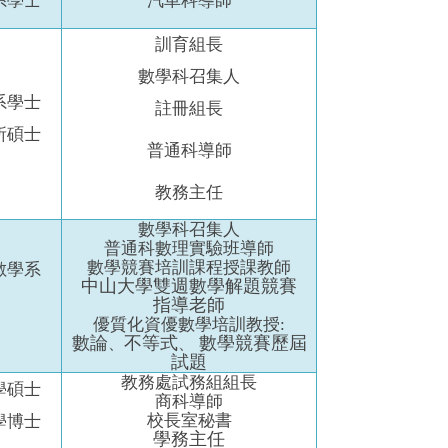
系學士
汽車科導師
訓育組長
數學科召集人
系學士
註冊組長
所碩士
普通科導師
教務主任
數學科召集人
普通科數理實驗班導師
數學競賽培訓課程授課教師
數學系
中山大學雙週數學解題競賽
指導老師
優質化資優數學培訓教授:
數論
不等式
數學競賽歷屆
、
、
試題
教務處試務組組長
學碩士
商科導師
校長室秘書
學博士
學務主任