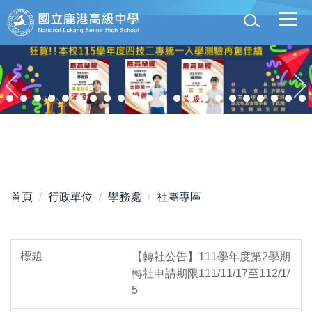
跳
到
主
要
內
容
區
首頁
行政單位
學務處
社團專區
【轉社公告】111學年度第2學期
轉社申請期限111/11/17至112/1/
5