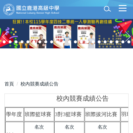
跳
到
主
要
內
容
區
首頁
校內競賽成績公告
校內競賽成績公告
學年度
班際籃球賽
3對3籃球賽
班際拔河比賽
羽球
名次
名次
名次