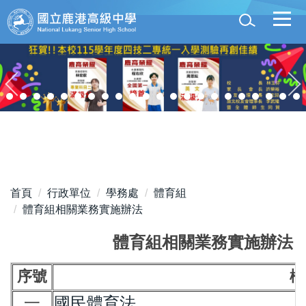
跳
到
主
要
內
容
區
首頁
行政單位
學務處
體育組
體育組相關業務實施辦法
體育組相關業務實施辦法
序號
檔
一
國民體育法