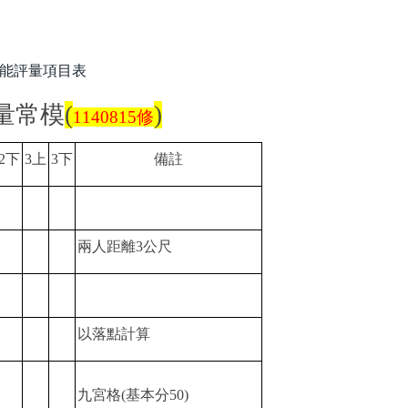
能評量項目表
量常模
(
)
1140815
修
2
下
3
上
3
下
備註
兩人距離
3
公尺
以落點計算
九宮格
(
基本分
50)