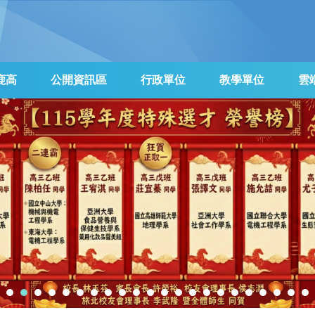
鹿高
公開資訊區
行政單位
教學單位
雲