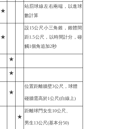
站罰球線左右兩端，以進球
★
數計算
設
15
公尺小三角錐，錐體間
★
距
1.5
公尺，以時間計分，碰
觸
1
個角追加
2
秒
★
★
位置距離牆壁
3
公尺，球體
★
碰牆需高於
1
公尺
(
白線上
)
距離球門女生
10
公尺、
★
男生
13
公尺
(
基本分
50)