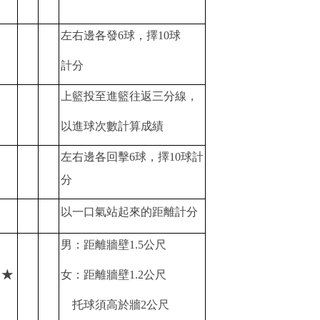
左右邊各發
6
球，擇
10
球
計分
上籃投至進籃往返三分線，
以進球次數計算成績
左右邊各回擊
6
球，擇
10
球計
分
以一口氣站起來的距離計分
男：距離牆壁
1.5
公尺
★
女：距離牆壁
1.2
公尺
托球須高於牆
2
公尺