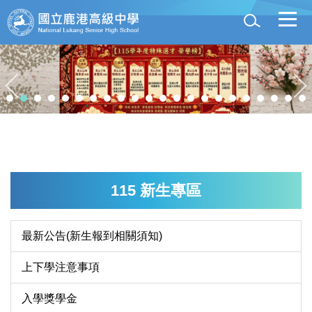
跳
到
主
要
內
容
區
115 新生專區
最新公告(新生報到相關須知)
上下學注意事項
入學獎學金