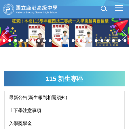
跳
到
主
要
內
容
區
115 新生專區
最新公告(新生報到相關須知)
上下學注意事項
入學獎學金