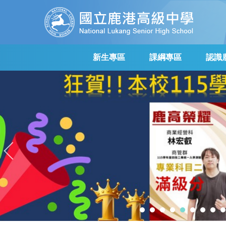
跳
到
主
要
內
新生專區
課綱專區
認識
容
區