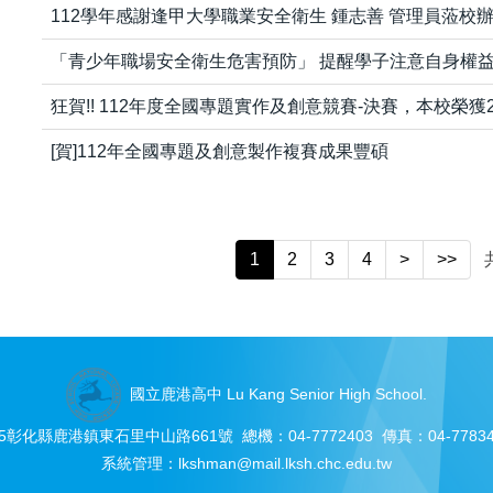
112學年感謝逢甲大學職業安全衛生 鍾志善 管理員蒞校
「青少年職場安全衛生危害預防」 提醒學子注意自身權
狂賀!! 112年度全國專題實作及創意競賽-決賽，本校榮
[賀]112年全國專題及創意製作複賽成果豐碩
1
2
3
4
>
>>
國立鹿港高中 Lu Kang Senior High School.
05彰化縣鹿港鎮東石里中山路661號 總機：04-7772403 傳真：04-77834
系統管理：
lkshman@mail.lksh.chc.edu.tw