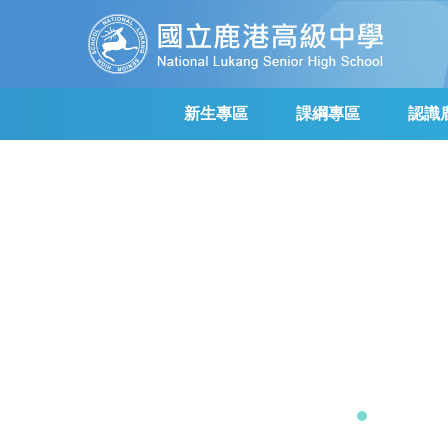
跳
到
主
要
內
新生專區
課綱專區
認識
容
區