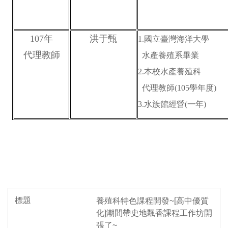
107
年
洪于甄
1.
國立臺灣海洋大學
代理教師
水產養殖系畢業
2.本校水產養殖科
代理教師(105學年度)
3.水族館經營(一年)
養殖科特色課程開發~[高中優質
化]潮間帶史地飄香課程工作坊開
張了~