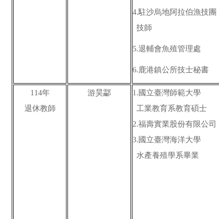
4.
駐沙烏地阿拉伯漁技團
技師
5.
退輔會魚殖管理處
6.
鹿港鎮公所技士秘書
114
年
游昊酃
1.
國立臺灣師範大學
退休教師
工業教育系教育碩士
2.福壽實業股份有限公司
3.國立臺灣海洋大學
水產養殖學系畢業