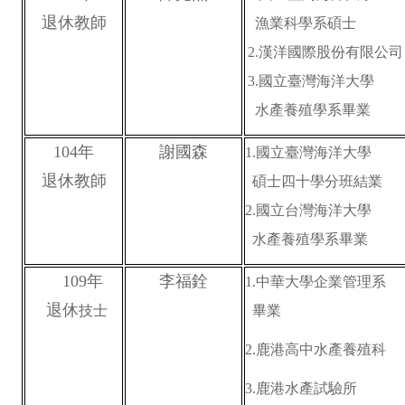
退休教師
漁業科學系碩士
2.漢洋國際股份有限公司
3.國立臺灣海洋大學
水產養殖學系畢業
104
年
謝國森
1.
國立臺灣海洋大學
退休教師
碩士四十學分班結業
2.國立台灣海洋大學
水產養殖學系畢業
109
年
李福銓
1.
中華大學企業管理系
退休
技士
畢業
2.
鹿港高中水產養殖科
3.
鹿港水產試驗所