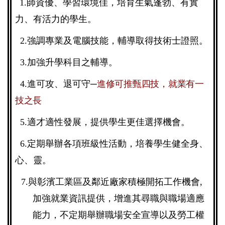
1.
師資優、學習環境佳，培育生氣蓬勃、有實
力、有活力的學生。
2.
強調專業及電腦技能，輔導取得技術士證照。
3.
加強升學科目之輔導。
4.
進可攻、退可守─
進修可推甄四技，就業有一
技之長
5.
適才適性發展，提供學生更佳選擇機會。
6.
定期舉辦各項班級性活動，培養學生健全身、
心、靈。
7.
與彰濱工業區及鄰近廠家積極開拓工作機會,
加強就業資訊提供，增進其尋職與職場適應
能力，不定期舉辦職場安全宣導以及勞工權