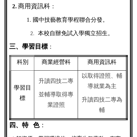
商用資訊科
2.
：
1. 國中技藝教育學程聯合分發。
本校自辦免試入學獨立招生。
2.
三、學習目標
：
科別
商業經營科
商用資訊科
以取得證照、輔
升讀四技二專
導就業為主
學習目
並輔導取得專
標
升讀四技二專為
業證照
輔
四、特 色
：