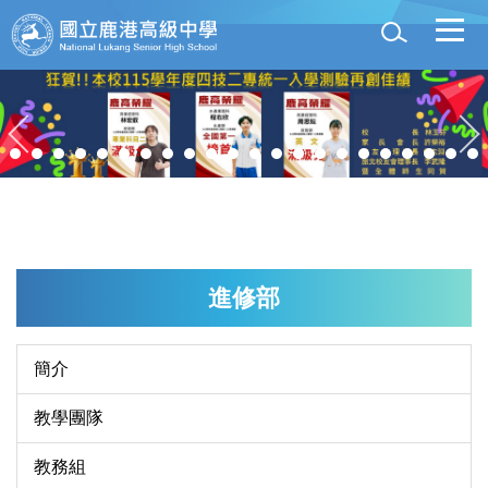
跳
到
主
要
內
容
區
進修部
簡介
教學團隊
教務組